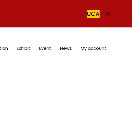
UCA
tion
Exhibit
Event
News
My account