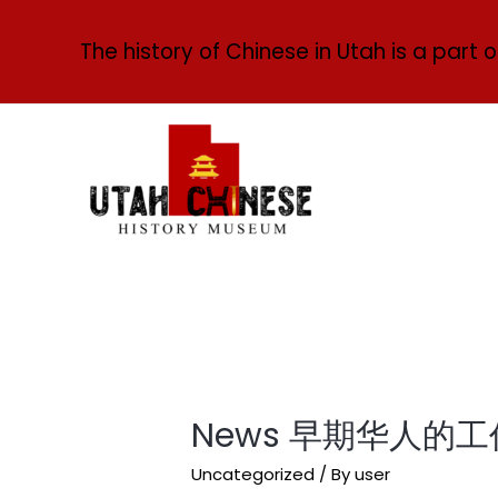
The history of Chinese in Utah is a part o
News 早期华人的
Uncategorized
/ By
user