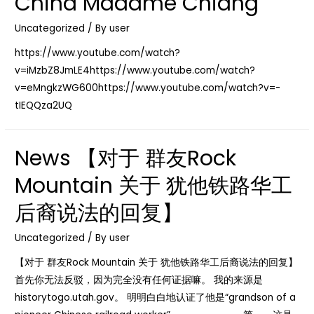
China Madame Chiang
法
案
Uncategorized
/ By
user
（AA）
https://www.youtube.com/watch?
的
v=iMzbZ8JmLE4https://www.youtube.com/watch?
立
v=eMngkzWG600https://www.youtube.com/watch?v=-
法
tIEQQza2UQ
过
程
News 【对于 群友Rock
以
及
Mountain 关于 犹他铁路华工
对
美
后裔说法的回复】
国
Uncategorized
/ By
user
华
人
【对于 群友Rock Mountain 关于 犹他铁路华工后裔说法的回复】
的
首先你无法反驳，因为完全没有任何证据嘛。 我的来源是
影
historytogo.utah.gov。 明明白白地认证了他是“grandson of a
响