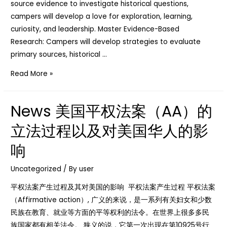
source evidence to investigate historical questions,
campers will develop a love for exploration, learning,
curiosity, and leadership. Master Evidence-Based
Research: Campers will develop strategies to evaluate
primary sources, historical …
News
Read More »
BYU
夏
News 美国平权法案（AA）的
季
历
立法过程以及对美国华人的影
史
响
夏
令
Uncategorized
/ By
user
营
平权法案产生过程及其对美国的影响 平权法案产生过程 平权法案
（Affirmative action）, 广义的来说，是一系列有关妇女和少数
民族在教育、就业等方面的平等权利的法令。在世界上很多多民
族国家都有相关法令。 狭义的说，它第一次出现在第10925号行