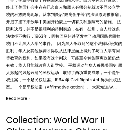
平等，学童不得基于种族因素被拒绝入学。因为本判决的缘故，
终止了美国社会中存在已久白人和黑人必须分别就读不同公立学
校的种族隔离现象。从本判决后“隔离但平等”的法律原则被推翻，
开启了接下来数年中美国开始废止一切有关种族隔离的措施。 法
院判决后，并不是很顺利的得到实施，在有一些州，白人对这条
法律拒不执行，1963年，阿拉巴马州甚至发生了动用国民兵阻挡
校门不让黑人入学的事件。 因为黑人争取到的这个法律诉讼案的
胜利，华人及其他族裔才得以从法律层面上得到了与白人享有同
等教育的权利。如果没有这个判决，可能至今种族隔离政策仍然
有效，华人只能就读唐人街学校。 平权运动与华人移民美国史 黑
人掀起的风起云涌的民权运动，取得了两项重要成果，一个是平
权法案，一个是民权法案。1964 年 Civil Rights Act 称为民权法
案。一个是平权法案（Affirmative action）。 大家知道AA …
News
Read More »
美
国
Collection: World War II
平
权