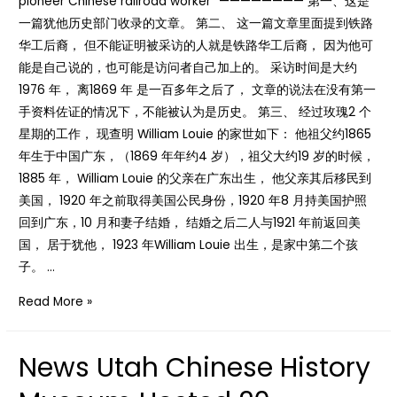
pioneer Chinese railroad worker” ———————— 第一、这是
一篇犹他历史部门收录的文章。 第二、 这一篇文章里面提到铁路
华工后裔， 但不能证明被采访的人就是铁路华工后裔， 因为他可
能是自己说的，也可能是访问者自己加上的。 采访时间是大约
1976 年， 离1869 年 是一百多年之后了， 文章的说法在没有第一
手资料佐证的情况下，不能被认为是历史。 第三、 经过玫瑰2 个
星期的工作， 现查明 William Louie 的家世如下： 他祖父约1865
年生于中国广东，（1869 年年约4 岁），祖父大约19 岁的时候，
1885 年， William Louie 的父亲在广东出生， 他父亲其后移民到
美国， 1920 年之前取得美国公民身份，1920 年8 月持美国护照
回到广东，10 月和妻子结婚， 结婚之后二人与1921 年前返回美
国， 居于犹他， 1923 年William Louie 出生，是家中第二个孩
子。 …
News
Read More »
【对
于
News Utah Chinese History
群
友