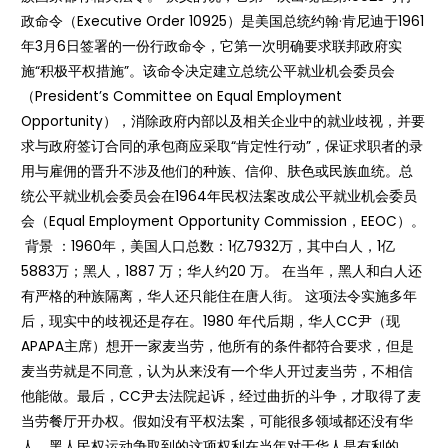
政命令（Executive Order 10925）是美国总统约翰·肯尼迪于1961
年3月6日签署的一份行政命令，它第一次明确要求联邦政府实
施“积极平权措施”。该命令决定建立总统公平就业机会委员会
（President’s Committee on Equal Employment
Opportunity），消除政府内部以及相关企业中的就业歧视，并要
求与政府签订合同的承包商应采取“肯定性行动”，保证求职者的录
用与雇佣的晋升不涉及他们的种族、信仰、肤色或民族血统。总
统公平就业机会委员会在1964年民权法案改成公平就业机会委员
会（Equal Employment Opportunity Commission，EEOC）。
背景 ：1960年，美国人口总数：1亿7932万，其中白人，1亿
5883万；黑人，1887 万；华人约20 万。 在当年，黑人和白人还
有严格的种族隔离，华人还只能住在唐人街。 这项法令实施多年
后，现实中的歧视还是存在。1980 年代后期，华人CC尹（现
APAPA主席）想开一家麦当劳，他所有的条件都符合要求，但是
麦当劳就是不同意，认为从来没有一个华人开过麦当劳，不相信
他能做。最后，CC尹去法院起诉，经过曲折的斗争，才取得了麦
当劳餐厅开办权。假如没有平权法案，可能很多领域都还没有华
人。黑人民权运动争取到的这项权利在当年对于华人是有利的。