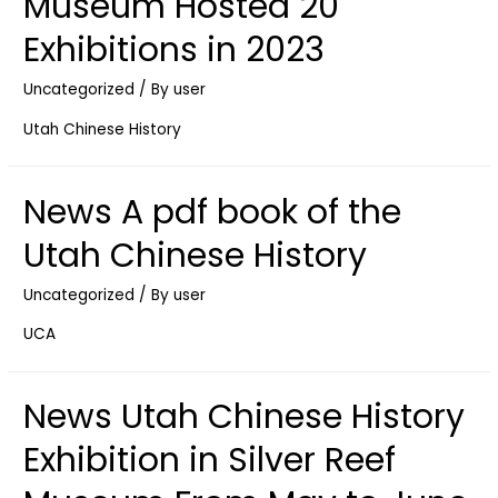
Museum Hosted 20
Rock
Exhibitions in 2023
Mountain
关
Uncategorized
/ By
user
于
Utah Chinese History
犹
他
铁
News A pdf book of the
路
华
Utah Chinese History
工
Uncategorized
/ By
user
后
裔
UCA
说
法
News Utah Chinese History
的
回
Exhibition in Silver Reef
复】