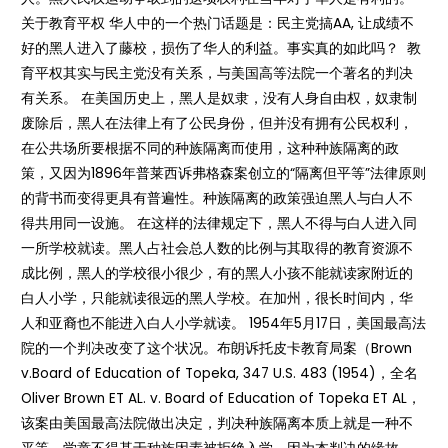
关于教育平权 华人中的一个热门话题是：民主党搞AA, 让成绩不
好的黑人进入了藤校，损伤了华人的利益。事实真的如此吗？ 教
育平权其实与民主党没有关系，与美国高等法院一个著名的判决
有关系。 在美国历史上，黑人是奴隶，没有人身自由权，奴隶制
废除后，黑人在法律上有了公民身份，但并没有拥有公民权利，
在公共场所要根据不同的种族隔离而使用，这种种族隔离的政
策，又因为1896年普莱西诉弗格森案创立的“隔离但平等”法律原则
的背书而变得更具有普遍性。种族隔离的政策强迫黑人与白人不
得共用同一设施。 在这样的法律规定下，黑人不得与白人进入同
一所学校就读。黑人占社会总人数的比例与其取得的教育资源不
成比例，黑人的学校很小很少，有的黑人小孩不能就读家附近的
白人小学，只能就读很远的黑人学校。在加州，很长时间内，华
人和亚裔也不能进入白人小学就读。 1954年5月17日，美国最高法
院的一个判决改变了这个状况。布朗诉托皮卡教育局案（Brown
v.Board of Education of Topeka, 347 U.S. 483 (1954)，全名
Oliver Brown ET AL. v. Board of Education of Topeka ET AL，
该案由美国最高法院做出决定，判决种族隔离本质上就是一种不