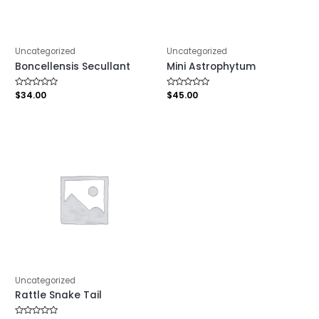
Uncategorized
Uncategorized
Boncellensis Secullant
Mini Astrophytum
Rated
$
34.00
Rated
$
45.00
0
0
out
out
of
of
5
5
Uncategorized
Rattle Snake Tail